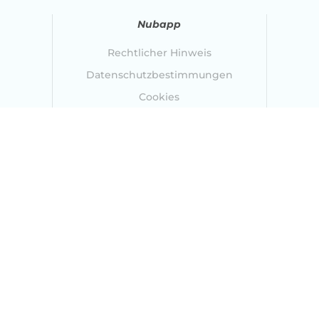
Nubapp
Rechtlicher Hinweis
Datenschutzbestimmungen
Cookies
urde zu 50 % aus dem Europäischen Fonds für regionale Entwicklung im Rahm
EFRE-Programms 2014-2020 der Region Navarra kofinanziert.
©2023 Nubapp
— Alle Rechte vorbehalten