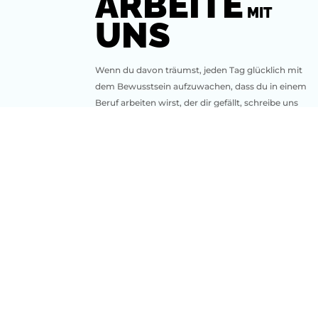
ARBEITE
MIT
UNS
Wenn du davon träumst, jeden Tag glücklich mit
dem Bewusstsein aufzuwachen, dass du in einem
Beruf arbeiten wirst, der dir gefällt, schreibe uns
an
nubapp@nubapp.com.
Dieses Unternehmen w