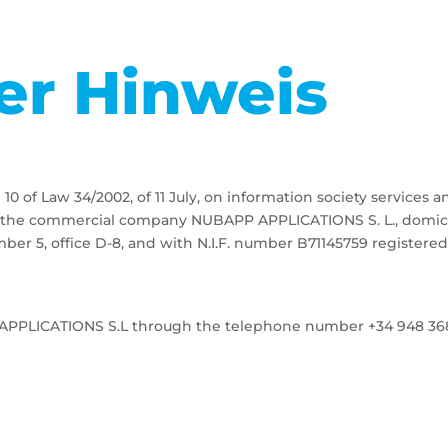
er Hinweis
 10 of Law 34/2002, of 11 July, on information society services
s the commercial company NUBAPP APPLICATIONS S. L., domicil
mber 5, office D-8, and with N.I.F. number B71145759 registered
PPLICATIONS S.L through the telephone number +34 948 368 1