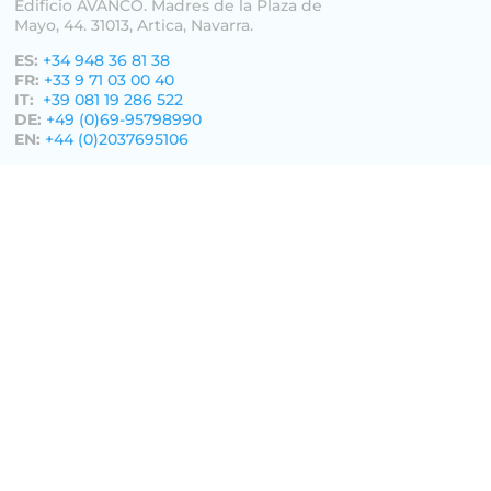
Edificio AVANCO. Madres de la Plaza de
Mayo, 44. 31013, Artica, Navarra.
ES:
+34 948 36 81 38
FR:
+33 9 71 03 00 40
IT:
+39 081 19 286 522
DE:
+49 (0)69-95798990
EN:
+44 (0)2037695106
Wenn Sie es wünschen, rufen wir Sie
zurück
en des operationellen